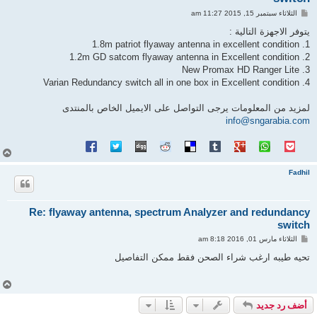
م
الثلاثاء سبتمبر 15, 2015 11:27 am
ش
ا
يتوفر الاجهزة التالية :
ر
1. 1.8m patriot flyaway antenna in excellent condition
ك
ة
2. 1.2m GD satcom flyaway antenna in Excellent condition
3. New Promax HD Ranger Lite
4. Varian Redundancy switch all in one box in Excellent condition
لمزيد من المعلومات يرجى التواصل على الايميل الخاص بالمنتدى
info@sngarabia.com
أ
ع
ل
Fadhil
ى
Re: flyaway antenna, spectrum Analyzer and redundancy
switch
م
الثلاثاء مارس 01, 2016 8:18 am
ش
ا
تحيه طيبه ارغب شراء الصحن فقط ممكن التفاصيل
ر
ك
ة
أ
ع
أضف رد جديد
ل
ى