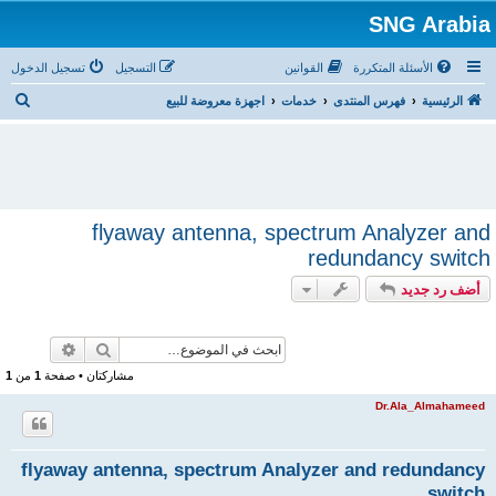
SNG Arabia
الأسئلة المتكررة
القوانين
التسجيل
تسجيل الدخول
ب
الرئيسية
فهرس المنتدى
خدمات
اجهزة معروضة للبيع
ح
ث
flyaway antenna, spectrum Analyzer and
redundancy switch
أضف رد جديد
بحث
بحث متقد
مشاركتان • صفحة
1
من
1
Dr.Ala_Almahameed
flyaway antenna, spectrum Analyzer and redundancy
switch