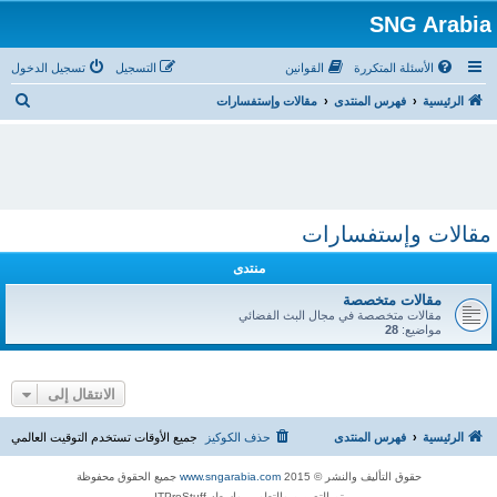
SNG Arabia
الأسئلة المتكررة
القوانين
التسجيل
تسجيل الدخول
ب
الرئيسية
فهرس المنتدى
مقالات وإستفسارات
ح
ث
مقالات وإستفسارات
منتدى
مقالات متخصصة
مقالات متخصصة في مجال البث الفضائي
مواضيع:
28
الانتقال إلى
الرئيسية
فهرس المنتدى
حذف الكوكيز
جميع الأوقات تستخدم
التوقيت العالمي
حقوق التأليف والنشر © 2015
www.sngarabia.com
جميع الحقوق محفوظة
تم التصميم والتطوير بواسطه ITProStuff