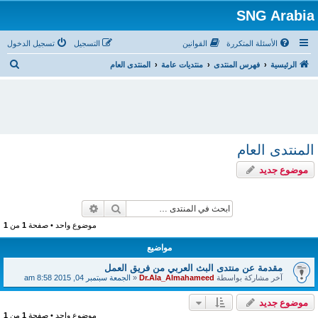
SNG Arabia
الأسئلة المتكررة
القوانين
التسجيل
تسجيل الدخول
ب
الرئيسية
فهرس المنتدى
منتديات عامة
المنتدى العام
ح
ث
المنتدى العام
موضوع جديد
بحث
بحث متقدم
موضوع واحد • صفحة
1
من
1
مواضيع
مقدمة عن منتدى البث العربي من فريق العمل
آخر مشاركة بواسطة
Dr.Ala_Almahameed
«
الجمعة سبتمبر 04, 2015 8:58 am
موضوع جديد
موضوع واحد • صفحة
1
من
1