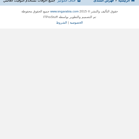
الرئيسية
فهرس المنتدى
حذف الكوكيز
جميع الأوقات تستخدم
التوقيت العالمي
حقوق التأليف والنشر © 2015
www.sngarabia.com
جميع الحقوق محفوظة
تم التصميم والتطوير بواسطه ITProStuff
الخصوصية
|
الشروط