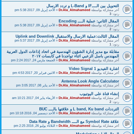
التحويل بين الــــIF و L-Band و تردد الارسال
آخر مشاركة بواسطة
Dr.Ala_Almahameed
«
الأحد إبريل 09, 2017 5:38 pm
ردود:
3
المقال الثاني: عملية الــــ Encoding
آخر مشاركة بواسطة
Dr.Ala_Almahameed
«
الأحد إبريل 09, 2017 5:38 pm
ردود:
2
المقال الثالث:عملية الارسال والاستقبال Uplink and Downlink
آخر مشاركة بواسطة
Dr.Ala_Almahameed
«
الأحد إبريل 09, 2017 5:37 pm
ردود:
1
مقابلة مع مدير إدارة الشؤون الهندسية في اتحاد إذاعات الدول العربية
المهندس باسل الزعبي اثناء تواجدنا في كابسات ٢٠١٧
آخر مشاركة بواسطة
Dr.Ala_Almahameed
«
الجمعة مارس 24, 2017 2:24 pm
اشارة الفيديو Video Signal 1
آخر مشاركة بواسطة
Dr.Ala_Almahameed
«
الاثنين فبراير 20, 2017 4:53 pm
Antenna Look Angle Calculator
آخر مشاركة بواسطة
Dr.Ala_Almahameed
«
الأحد يناير 08, 2017 3:05 pm
إنشاء قناة على اليوتيوب
آخر مشاركة بواسطة
Dr.Ala_Almahameed
«
الأربعاء يناير 04, 2017 10:21 am
ردود:
2
الترددات L band, Ku band و علاقتها بالــــ BUC
آخر مشاركة بواسطة
Dr.Ala_Almahameed
«
الأحد ديسمبر 04, 2016 10:18 pm
علاقة Symbol Rate مع الــــ Bandwidth و Data Rate
آخر مشاركة بواسطة
Dr.Ala_Almahameed
«
الثلاثاء يوليو 26, 2016 2:25 pm