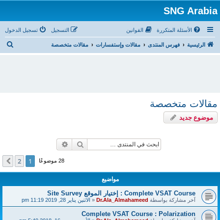
SNG Arabia
الأسئلة المتكررة
القوانين
التسجيل
تسجيل الدخول
ب
الرئيسية
فهرس المنتدى
مقالات وإستفسارات
مقالات متخصصة
ح
ث
مقالات متخصصة
موضوع جديد
بحث
بحث متقدم
2
1
التالي
28 موضوعًا
مواضيع
Complete VSAT Course : إختيار الموقع Site Survey
آخر مشاركة بواسطة
Dr.Ala_Almahameed
«
الاثنين يناير 28, 2019 11:19 pm
Complete VSAT Course : Polarization