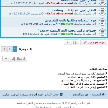
المقال الاول: Modulation
آخر مشاركة بواسطة
Dr.Ala_Almahameed
«
الجمعة مايو 20, 2016 12:47 pm
المقال الاول: عملية الــــ Encoding
آخر مشاركة بواسطة
Dr.Ala_Almahameed
«
الأحد ديسمبر 06, 2015 3:03 pm
حزم الترددات وعلاقتها بالبث التلفزيوني
آخر مشاركة بواسطة
Eng.Rami
«
الاثنين نوفمبر 16, 2015 10:05 am
خطوات تركيب محطة البث المتنقلة flyaway
آخر مشاركة بواسطة
Eng.Rami
«
الثلاثاء أكتوبر 27, 2015 4:33 pm
موضوع جديد
2
1
التالي
28 موضوعًا
الانتقال إلى
صلاحيات المنتدى
لا تستطيع
كتابة مواضيع جديدة في هذا المنتدى
لا تستطيع
كتابة ردود في هذا المنتدى
لا تستطيع
تعديل مشاركاتك في هذا المنتدى
لا تستطيع
حذف مشاركاتك في هذا المنتدى
لا تستطيع
إرفاق ملف في هذا المنتدى
الرئيسية
فهرس المنتدى
حذف الكوكيز
جميع الأوقات تستخدم
التوقيت العالمي
حقوق التأليف والنشر © 2015
www.sngarabia.com
جميع الحقوق محفوظة
تم التصميم والتطوير بواسطه ITProStuff