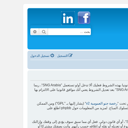
بحث
بحث متقدم
التسجيل
تسجيل الدخول
بدخولك ”SNG Arabia“ (المشار إليها بـ”نحن“، ”SNG Arabia“, ”https://sngarabia.com“) فإنك توافق قانونيا على الشروط التالية، إذا كنت غير موافق على الالتزام قانونيا بهذه الشروط فعليك ألا تدخل أو/و تستعمل ”SNG Arabia“، ربما
نغير في هذه الشروط في أي وقت سنعمل جهدنا لإبلاغك بذلك، ومع أنه من الحكمة أن تطالع هذه الشروط من وقت لآخر فإنه باستمرارك في الدخول واستعمال ”SNG Arabia“ بعد تعديل الشروط يعني أنك موافق قانونيا على الالتزام بها
رخصة جنو العمومية v2
” (يشار إليها بـ ”GPL“) ومن الممكن
أن توافق أنك لن تنشر مواد مهينة، فاحشة، سوقية، بشكل قذف، عرقي، مهدد، جنسي أو أي نوع يخالف القانون المتبع في دولتك أو الدولة حيث تستظيف ”SNG Arabia“، أو أي قانون دولي. فعل أي مما سبق سوف يؤدي إلى وقفك وإزالتك
سوف تُرصد عناوين الآي بي كلها لفرض هذه القوانين. أنت توافق أن ”SNG Arabia“ له الحق بإزالة أي موضوع أو تعديله أو نقله أو إغلاقه حسب رأيهم. وأنت بصفتك مشتركا أو