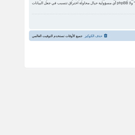
مستخدما توافق أن تخزن المعلومات المدخلة كلها سابقًا في قاعدة بيانات. وحيث أن هذه المعلومات لن تُـعرض إلى أي جهة ثالثة دون علمك، لن يتحمل ”SNG Arabia“ ولا phpBB أي مسؤولية حيال محاولة اختراق تتسبب في جعل البيانات
حذف الكوكيز
جميع الأوقات تستخدم
التوقيت العالمي