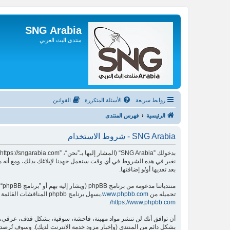
SNG Arabia
منتدى البث العربي
روابط سريعة
الأسئلة المتكررة
القوانين
الرئيسية
فهرس المنتدى
SNG Arabia - شروط الاستخدام
بعد تعديها أو/و إضافتها.
منتدياتنا مدعومة من برنامج phpBB (ويشار إليه بهم أو ”برنامج phpBB“ أو “www.phpbb.com” أو ”phpBB Limited“ أو ”phpBB Teams“) وهو برنامج منتديات مرخص تحت “
تحميله من
www.phpbb.com
.يسهل برنامج phpbb المناقشات القائمة على الإنترنت ؛ phpbb Limited ليست مسؤوله عن السماح و/أو عدم السماح بالمحتوى و/أو السلوك المباح. لمزيد من المعلومات حول phpbb اطلع على
.
https://www.phpbb.com/