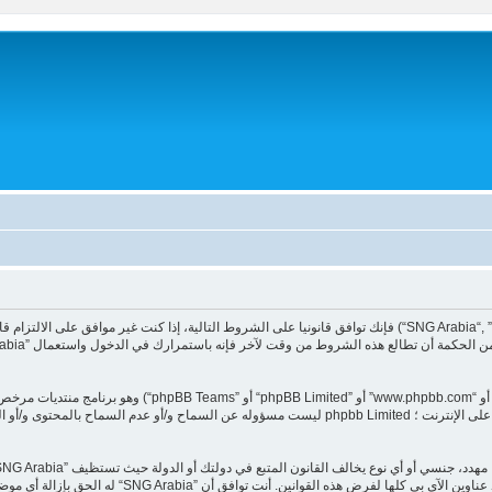
بشكل دائم من المنتدى (وإخبار مزود خدمة الانترنت لديك). و