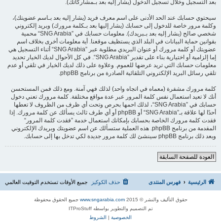
بعد التسجيل وخلال تسجيل الدخول (يشار إليه بعد بـمشاركاتك).
سيحتوي حسابك عند الحد الأدنى على اسم معرف فريد (يشار إليه بعد بـاسم عضويتك)،
وكلمة مرور خاصة للدخول إلى حسابك (يشار إليها بعد بـكلمة مرورك) وبريد إلكتروني
شخصي صالح (يشار إليه بعد بـبريدك). معلومات حسابك في ”SNG Arabia“ محمية
بقوانين حماية البيانات في البلد الذي يستظيف موقعنا. أية معلومات أخرى بخلاف اسم
عضويتك أو كلمة مرورك أو عنوان البريدي مطلوبة عبر ”SNG Arabia“ أثناء التسجيل هي
إما إلزامية أو اختيارية بناء على تقدير ”SNG Arabia“. في كل الأحوال لديك الخيار تحديد
معلومات حسابك التي تريد عرضها للعموم. وعلاوة على ذلك لديك الخيار في تلقي أو عدم
تلقي رسائل البريد الإلكتروني التلقائية الصادرة من برنامج phpBB.
كلمة مرورك مشفرة (معماه في اتجاه واحد) لذلك فهي آمنة. ومع ذلك فمن المستحسن
أنك لا تعيد استعمال نفس كلمة المرور عبر عدة مواقع مختلفة. كلمة مرورك تعني دخول
حسابك في ”SNG Arabia“، لذلك احمها بحرص وتحت أي ظرف من الظروف لا تعطها
أحدًا لها علاقة بـ”SNG Arabia“ أو phpBB أو أي طرف ثالث يسألك عن كلمة مرورك. إذا
فقدت كلمة مرورك الخاصة بحسابك بإمكانك استعمال خدمة ”فقدت كلمة المرور“
المقدمة من برنامج phpBB. هذه العملية ستسألك عن اسم عضويتك وبريدك الإلكتروني
وبعد ذلك برنامج phpBB سينشئ لك كلمة مرور جديدة لكي تدخل بها إلى حسابك.
العودة للصفحة السابقة
الرئيسية
فهرس المنتدى
حذف الكوكيز
جميع الأوقات تستخدم
التوقيت العالمي
حقوق التأليف والنشر © 2015
www.sngarabia.com
جميع الحقوق محفوظة
تم التصميم والتطوير بواسطه ITProStuff
الخصوصية
|
الشروط