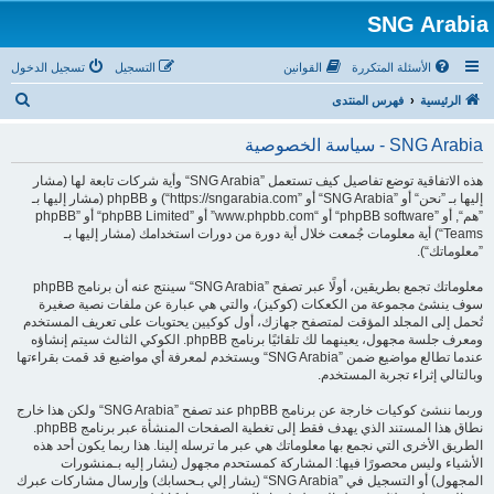
SNG Arabia
الأسئلة المتكررة
القوانين
التسجيل
تسجيل الدخول
ب
الرئيسية
فهرس المنتدى
ح
SNG Arabia - سياسة الخصوصية
ث
هذه الاتفاقية توضع تفاصيل كيف تستعمل ”SNG Arabia“ وأية شركات تابعة لها (مشار
إليها بـ ”نحن“ أو ”SNG Arabia“ أو ”https://sngarabia.com“) و phpBB (مشار إليها بـ
”هم“, أو ”phpBB software“ أو “www.phpbb.com” أو ”phpBB Limited“ أو ”phpBB
Teams“) أية معلومات جُمعت خلال أية دورة من دورات استخدامك (مشار إليها بـ
”معلوماتك“).
معلوماتك تجمع بطريقين، أولًا عبر تصفح ”SNG Arabia“ سينتج عنه أن برنامج phpBB
سوف ينشئ مجموعة من الكعكات (كوكيز)، والتي هي عبارة عن ملفات نصية صغيرة
تُحمل إلى المجلد المؤقت لمتصفح جهازك، أول كوكيين يحتويات على تعريف المستخدم
ومعرف جلسة مجهول، يعينهما لك تلقائيًا برنامج phpBB. الكوكي الثالث سيتم إنشاؤه
عندما تطالع مواضيع ضمن ”SNG Arabia“ ويستخدم لمعرفة أي مواضيع قد قمت بقراءتها
وبالتالي إثراء تجربة المستخدم.
وربما ننشئ كوكيات خارجة عن برنامج phpBB عند تصفح ”SNG Arabia“ ولكن هذا خارج
نطاق هذا المستند الذي يهدف فقط إلى تغطية الصفحات المنشأة عبر برنامج phpBB.
الطريق الأخرى التي نجمع بها معلوماتك هي عبر ما ترسله إلينا. هذا ربما يكون أحد هذه
الأشياء وليس محصورًا فيها: المشاركة كمستحدم مجهول (يشار إليه بـمنشورات
المجهول) أو التسجيل في ”SNG Arabia“ (يشار إلي بـحسابك) وإرسال مشاركات عبرك