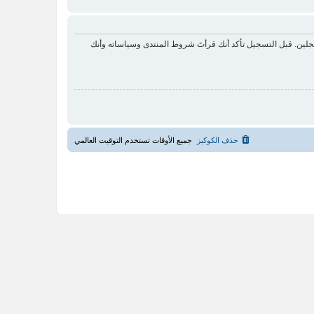
لين. قبل التسجيل تأكد أنك قرأتَ شروط المنتدى وسياساته وأنك
حذف الكوكيز
جميع الأوقات تستخدم
التوقيت العالمي