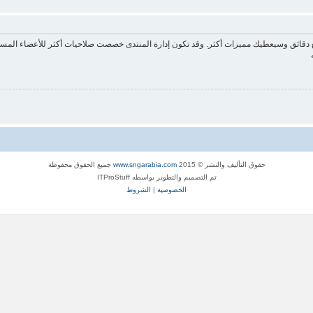
ع دقائق وسيعطيك مميزات أكثر. وقد تكون إدارة المنتدى خصصت صلاحيات أكثر للأعضاء المسج
حقوق التأليف والنشر © 2015
www.sngarabia.com
جميع الحقوق محفوظة
تم التصميم والتطوير بواسطه ITProStuff
الخصوصية
|
الشروط