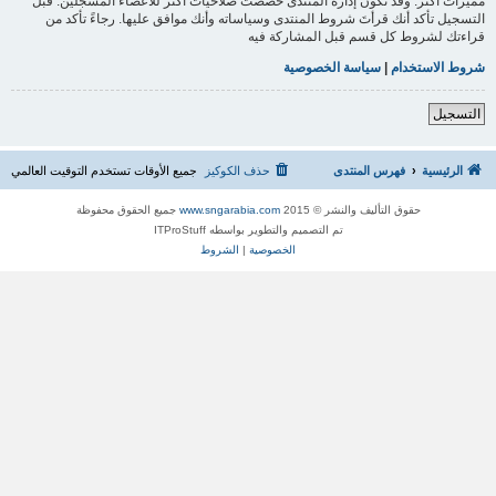
مميزات أكثر. وقد تكون إدارة المنتدى خصصت صلاحيات أكثر للأعضاء المسجلين. قبل
التسجيل تأكد أنك قرأتَ شروط المنتدى وسياساته وأنك موافق عليها. رجاءً تأكد من
قراءتك لشروط كل قسم قبل المشاركة فيه
شروط الاستخدام
|
سياسة الخصوصية
التسجيل
الرئيسية
فهرس المنتدى
حذف الكوكيز
جميع الأوقات تستخدم
التوقيت العالمي
حقوق التأليف والنشر © 2015
www.sngarabia.com
جميع الحقوق محفوظة
تم التصميم والتطوير بواسطه ITProStuff
الخصوصية
|
الشروط