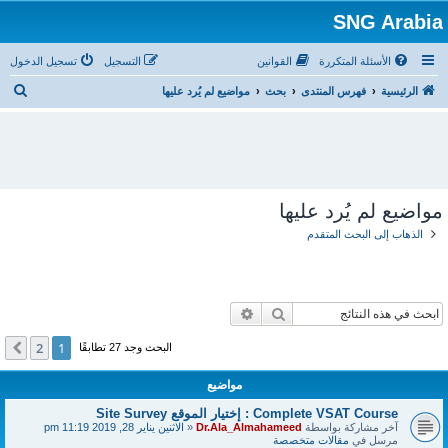
SNG Arabia
الأسئلة المتكررة
القوانين
التسجيل
تسجيل الدخول
ب
الرئيسية
فهرس المنتدى
بحث
مواضيع لم يُرد عليها
ح
ث
مواضيع لم يُرد عليها
الذهاب إلى البحث المتقدم
بحث
بحث متقدم
2
1
التالي
البحث وجد 27 تطابقًا
مواضيع
Complete VSAT Course : إختيار الموقع Site Survey
آخر مشاركة بواسطة
Dr.Ala_Almahameed
«
الاثنين يناير 28, 2019 11:19 pm
مرسل في
مقالات متخصصة