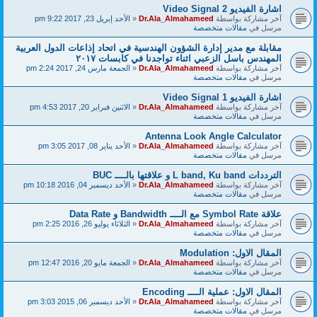
اشارة الفيديو Video Signal 2
آخر مشاركة بواسطة
Dr.Ala_Almahameed
«
الأحد إبريل 23, 2017 9:22 pm
مرسل في
مقالات متخصصة
مقابلة مع مدير إدارة الشؤون الهندسية في اتحاد إذاعات الدول العربية
المهندس باسل الزعبي اثناء تواجدنا في كابسات ٢٠١٧
آخر مشاركة بواسطة
Dr.Ala_Almahameed
«
الجمعة مارس 24, 2017 2:24 pm
مرسل في
مقالات متخصصة
اشارة الفيديو Video Signal 1
آخر مشاركة بواسطة
Dr.Ala_Almahameed
«
الاثنين فبراير 20, 2017 4:53 pm
مرسل في
مقالات متخصصة
Antenna Look Angle Calculator
آخر مشاركة بواسطة
Dr.Ala_Almahameed
«
الأحد يناير 08, 2017 3:05 pm
مرسل في
مقالات متخصصة
الترددات L band, Ku band و علاقتها بالــــ BUC
آخر مشاركة بواسطة
Dr.Ala_Almahameed
«
الأحد ديسمبر 04, 2016 10:18 pm
مرسل في
مقالات متخصصة
علاقة Symbol Rate مع الــــ Bandwidth و Data Rate
آخر مشاركة بواسطة
Dr.Ala_Almahameed
«
الثلاثاء يوليو 26, 2016 2:25 pm
مرسل في
مقالات متخصصة
المقال الاول: Modulation
آخر مشاركة بواسطة
Dr.Ala_Almahameed
«
الجمعة مايو 20, 2016 12:47 pm
مرسل في
مقالات متخصصة
المقال الاول: عملية الــــ Encoding
آخر مشاركة بواسطة
Dr.Ala_Almahameed
«
الأحد ديسمبر 06, 2015 3:03 pm
مرسل في
مقالات متخصصة