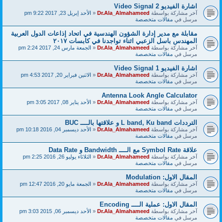
اشارة الفيديو Video Signal 2
آخر مشاركة بواسطة
Dr.Ala_Almahameed
«
الأحد إبريل 23, 2017 9:22 pm
مرسل في
مقالات متخصصة
مقابلة مع مدير إدارة الشؤون الهندسية في اتحاد إذاعات الدول العربية
المهندس باسل الزعبي اثناء تواجدنا في كابسات ٢٠١٧
آخر مشاركة بواسطة
Dr.Ala_Almahameed
«
الجمعة مارس 24, 2017 2:24 pm
مرسل في
مقالات متخصصة
اشارة الفيديو Video Signal 1
آخر مشاركة بواسطة
Dr.Ala_Almahameed
«
الاثنين فبراير 20, 2017 4:53 pm
مرسل في
مقالات متخصصة
Antenna Look Angle Calculator
آخر مشاركة بواسطة
Dr.Ala_Almahameed
«
الأحد يناير 08, 2017 3:05 pm
مرسل في
مقالات متخصصة
الترددات L band, Ku band و علاقتها بالــــ BUC
آخر مشاركة بواسطة
Dr.Ala_Almahameed
«
الأحد ديسمبر 04, 2016 10:18 pm
مرسل في
مقالات متخصصة
علاقة Symbol Rate مع الــــ Bandwidth و Data Rate
آخر مشاركة بواسطة
Dr.Ala_Almahameed
«
الثلاثاء يوليو 26, 2016 2:25 pm
مرسل في
مقالات متخصصة
المقال الاول: Modulation
آخر مشاركة بواسطة
Dr.Ala_Almahameed
«
الجمعة مايو 20, 2016 12:47 pm
مرسل في
مقالات متخصصة
المقال الاول: عملية الــــ Encoding
آخر مشاركة بواسطة
Dr.Ala_Almahameed
«
الأحد ديسمبر 06, 2015 3:03 pm
مرسل في
مقالات متخصصة