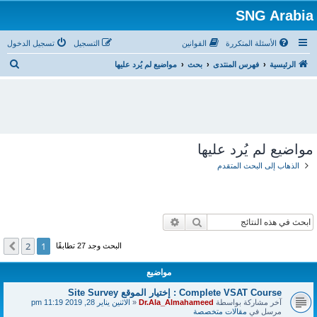
SNG Arabia
الأسئلة المتكررة
القوانين
التسجيل
تسجيل الدخول
ب
الرئيسية
فهرس المنتدى
بحث
مواضيع لم يُرد عليها
ح
ث
مواضيع لم يُرد عليها
الذهاب إلى البحث المتقدم
بحث
بحث متقدم
2
1
التالي
البحث وجد 27 تطابقًا
مواضيع
Complete VSAT Course : إختيار الموقع Site Survey
آخر مشاركة بواسطة
Dr.Ala_Almahameed
«
الاثنين يناير 28, 2019 11:19 pm
مرسل في
مقالات متخصصة