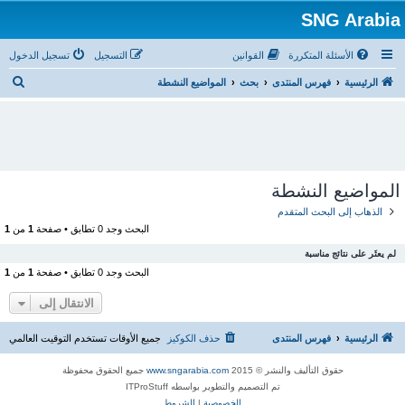
SNG Arabia
الأسئلة المتكررة
القوانين
التسجيل
تسجيل الدخول
ب
الرئيسية
فهرس المنتدى
بحث
المواضيع النشطة
ح
ث
المواضيع النشطة
الذهاب إلى البحث المتقدم
البحث وجد 0 تطابق • صفحة
1
من
1
لم يعثَر على نتائج مناسبة
البحث وجد 0 تطابق • صفحة
1
من
1
الانتقال إلى
الرئيسية
فهرس المنتدى
حذف الكوكيز
جميع الأوقات تستخدم
التوقيت العالمي
حقوق التأليف والنشر © 2015
www.sngarabia.com
جميع الحقوق محفوظة
تم التصميم والتطوير بواسطه ITProStuff
الخصوصية
|
الشروط