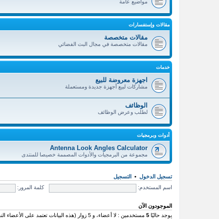
مواضيع عامة
مقالات وإستفسارات
مقالات متخصصة
مقالات متخصصة في مجال البث الفضائي
خدمات
اجهزة معروضة للبيع
مشاركات لبيع أجهزة جديدة ومستعملة
الوظائف
لطلب وعرض الوظائف
أدوات وبرمجيات
Antenna Look Angles Calculator
مجموعة من البرمجيات والأدوات المصممة خصيصا للمنتدى
تسجيل الدخول
•
التسجيل
اسم المستخدم:
كلمة المرور:
الموجودون الآن
يوجد حاليًا
5
مستخدمين : لا أعضاء، و 5 زوار (هذه البيانات تعتمد على الأعضاء النشطين خلال الـ 5 دقائق الماضية)