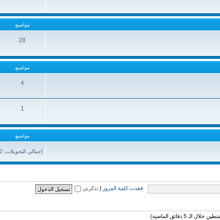
مواضيع
28
مواضيع
4
1
مواضيع
إجمالي التحويلات: 361632
فقدت كلمة المرور
|
تذكرني