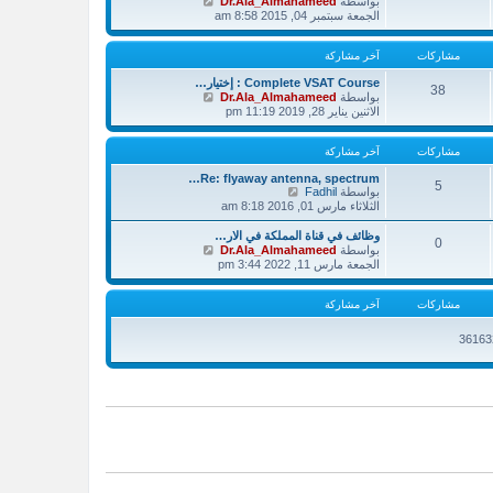
بواسطة
Dr.Ala_Almahameed
ا
الجمعة سبتمبر 04, 2015 8:58 am
ه
د
مشاركات
آخر مشاركة
آ
خ
Complete VSAT Course : إختيار…
ر
38
ش
بواسطة
Dr.Ala_Almahameed
م
ا
الاثنين يناير 28, 2019 11:19 pm
ش
ه
ا
د
ر
مشاركات
آخر مشاركة
آ
ك
خ
ة
Re: flyaway antenna, spectrum…
ر
5
ش
بواسطة
Fadhil
م
ا
الثلاثاء مارس 01, 2016 8:18 am
ش
ه
ا
د
وظائف في قناة المملكة في الار…
ر
0
آ
ش
بواسطة
Dr.Ala_Almahameed
ك
خ
ا
الجمعة مارس 11, 2022 3:44 pm
ة
ر
ه
م
د
مشاركات
آخر مشاركة
ش
آ
ا
خ
ر
ر
ك
م
ة
ش
ا
ر
ك
ة