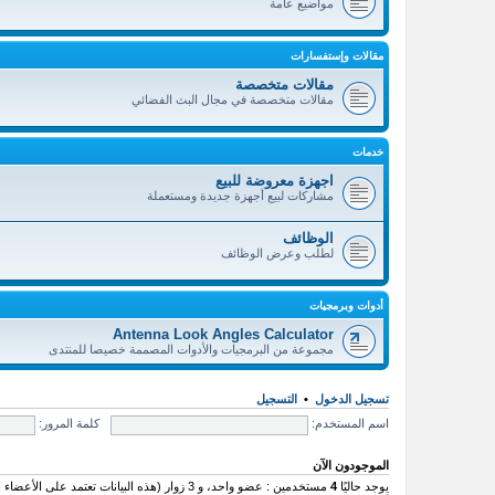
مواضيع عامة
مقالات وإستفسارات
مقالات متخصصة
مقالات متخصصة في مجال البث الفضائي
خدمات
اجهزة معروضة للبيع
مشاركات لبيع أجهزة جديدة ومستعملة
الوظائف
لطلب وعرض الوظائف
أدوات وبرمجيات
Antenna Look Angles Calculator
مجموعة من البرمجيات والأدوات المصممة خصيصا للمنتدى
تسجيل الدخول
•
التسجيل
اسم المستخدم:
كلمة المرور:
الموجودون الآن
يوجد حاليًا
4
مستخدمين : عضو واحد، و 3 زوار (هذه البيانات تعتمد على الأعضاء النشطين خلال الـ 5 دقائق الماضية)