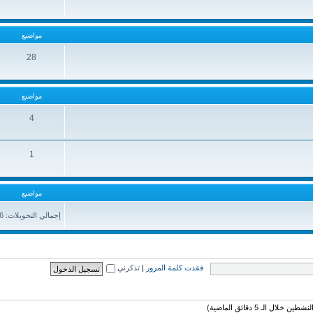
مواضيع
28
مواضيع
4
1
مواضيع
إجمالي التحويلات: 361736
فقدت كلمة المرور
|
تذكرني