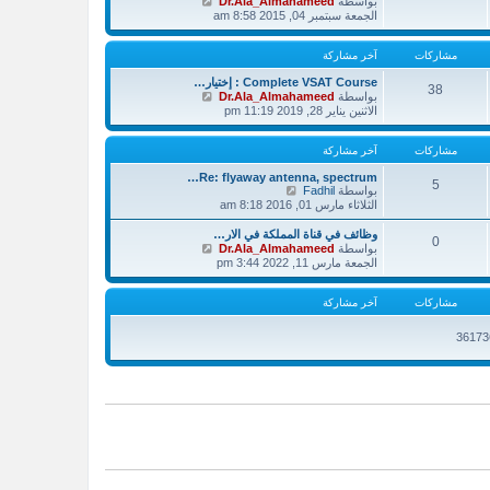
بواسطة
Dr.Ala_Almahameed
ا
الجمعة سبتمبر 04, 2015 8:58 am
ه
د
مشاركات
آخر مشاركة
آ
خ
Complete VSAT Course : إختيار…
ر
38
ش
بواسطة
Dr.Ala_Almahameed
م
ا
الاثنين يناير 28, 2019 11:19 pm
ش
ه
ا
د
ر
مشاركات
آخر مشاركة
آ
ك
خ
ة
Re: flyaway antenna, spectrum…
ر
5
ش
بواسطة
Fadhil
م
ا
الثلاثاء مارس 01, 2016 8:18 am
ش
ه
ا
د
وظائف في قناة المملكة في الار…
ر
0
آ
ش
بواسطة
Dr.Ala_Almahameed
ك
خ
ا
الجمعة مارس 11, 2022 3:44 pm
ة
ر
ه
م
د
مشاركات
آخر مشاركة
ش
آ
ا
خ
ر
ر
ك
م
ة
ش
ا
ر
ك
ة