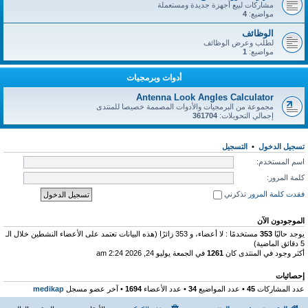
مشاركات لبيع أجهزة جديدة ومستعملة
مواضيع:
4
الوظائف
لطلب وعرض الوظائف
مواضيع:
1
أدوات وبرمجيات
Antenna Look Angles Calculator
مجموعة من البرمجيات والأدوات المصممة خصيصا للمنتدى
إجمالي التحويلات:
361704
تسجيل الدخول
•
التسجيل
اسم المستخدم:
كلمة المرور:
فقدت كلمة المرور
تذكرني
الموجودون الآن
يوجد حاليًا
353
مستخدمًا : لا أعضاء، و 353 زائرًا (هذه البيانات تعتمد على الأعضاء النشطين خلال الـ
5 دقائق الماضية)
أكثر وجود في المنتدى كان
1261
في الجمعة يوليو 24, 2026 2:24 am
إحصائيات
عدد المشاركات
45
• عدد المواضيع
34
• عدد الأعضاء
1694
• آخر عضو مسجل
medikap