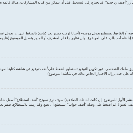
ر "أضف رد جديد". قد تحتاج إلى التسجيل قبل أن تتمكن من كتابة المشاركات. هناك قائمة 
ة أو إلغاءها. تستطيع تعديل موضوع (أحيانا لوقت قصير بعد كتابته) بالضغط على زر تعديل عن
ا قام أحد بالرد على الموضوع، ولن تظهر إذا قام المشرف أو المدير بتعديل الموضوع (عليهم 
طريق ملفك الشخصي. فور تكوين التوقيع تستطيع الضغط على
أضف توقيع
في شاشة كتابة الموضوع
على حده بإزالة الاختيار الخاص بذلك في شاشة الموضوع).
لنشر الأول للموضوع، إن كانت لك تلك الصلاحية) سوف ترى نموذج ”أضف استطلاع“ أسفل شاشة إ
أضف السؤال ثم اضغط على وصلة ”أضف جواب“. تستطيع أن تضع وقتا زمنيا للاستطلاع، صفر تعني