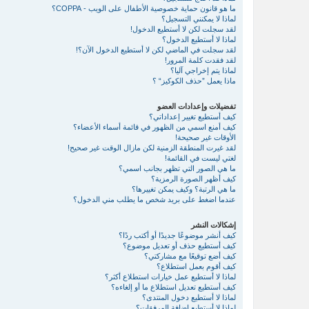
ما هو قانون حماية خصوصية الأطفال على الويب - COPPA؟
لماذا لا يمكنني التسجيل؟
لقد سجلت لكن لا أستطيع الدخول!
لماذا لا أستطيع الدخول؟
لقد سجلت في الماضي لكن لا أستطيع الدخول الآن؟!
لقد فقدت كلمة المرور!
لماذا يتم إخراجي آليا؟
ماذا يعمل ”حذف الكوكيز“ ؟
تفضيلات وإعدادات العضو
كيف أستطيع تغيير إعداداتي؟
كيف أمنع اسمي من الظهور في قائمة أسماء الأعضاء؟
الأوقات غير صحيحة!
لقد غيرت المنطقة الزمنية لكن مازال الوقت غير صحيح!
لغتي ليست في القائمة!
ما هي الصور التي تظهر بجانب اسمي؟
كيف أظهر الصورة الرمزية؟
ما هي الرتبة؟ وكيف يمكن تغييرها؟
عندما اضغط على بريد شخص ما يطلب مني الدخول؟
إشكالات النشر
كيف أنشر موضوعًا جديدًا أو أكتب ردًا؟
كيف أستطيع حذف أو تعديل موضوع؟
كيف أضع توقيعًا مع مشاركتي؟
كيف أقوم بعمل استطلاع؟
لماذا لا أستطيع عمل خيارات استطلاع أكثر؟
كيف أستطيع تعديل استطلاع ما أو إلغاءه؟
لماذا لا أستطيع دخول المنتدى؟
لماذا لا أستطيع إضافة المرفقات؟