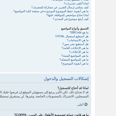
لماذا أتلقى تحذيرات؟
كيف يمكنني إرسال التقرير عن مشاركة للمشرف؟
ما هي أيقونة حفظ الموضوع الموجودة في صفحة كتابة المواضيع؟
لماذا تحتاج مواضيعي للموافقة عليها؟
كيف أرفع موضوع في المنتدى؟
التنسيق وأنواع المواضيع
ما هو BBCode؟
هل أستطيع استعمال HTML؟
ما هي الابتسامات؟
هل أستطيع نشر صور؟
ما هي الإعلانات العامة؟
ما هي الإعلانات؟
ما هي المواضيع المثبتة؟
ما هي المواضيع المقفلة؟
ما هي أيقونة الموضوع؟
إشكالات التسجيل والدخول
لماذا قد أحتاج للتسجيل؟
قد لا تحتاج ذلك، لكن الأمر يرجع إلى مسؤولي الموقع إن فرضوا عليك
المسجلين، الاشتراك بالمجموعات الخاصة، وغيرها. لن يستغرق تسجيلك
أعلى
ما هو قانون حماية خصوصية الأطفال على الويب - COPPA؟