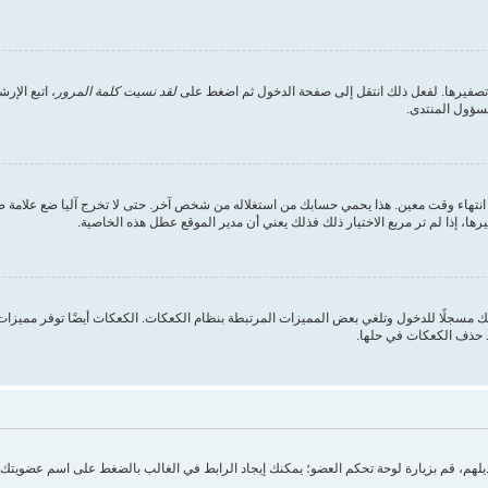
 تصفيرها. لفعل ذلك انتقل إلى صفحة الدخول ثم اضغط على
لقد نسيت كلمة المرور
، اتبع الإ
مسؤول المنتدى.
انتهاء وقت معين. هذا يحمي حسابك من استغلاله من شخص آخر. حتى لا تخرج آليا ضع علامة
ها، إذا لم تر مربع الاختيار ذلك فذلك يعني أن مدير الموقع عطل هذه الخاصية.
 مسجلًا للدخول وتلغي بعض المميزات المرتبطة بنظام الكعكات. الكعكات أيضًا توفر مميزات م
د حذف الكعكات في حلها.
تعديلهم، قم بزيارة لوحة تحكم العضو؛ يمكنك إيجاد الرابط في الغالب بالضغط على اسم عضويت