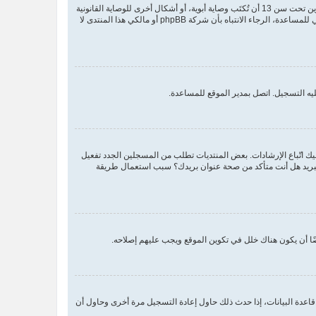
COPPA، أو قانون حماية خصوصية الأطفال على الويب هو قانون في الولايات المتحدة الأمريكية صدر في عام 1998 يطلب من المواقع التي تجمع معلومات من القاصرين تحت سن 13 أن تُكتَب وصاية أبوية، أو أشكال أخرى للوصاية القانونية
بأن يسمحوا بجمع معلومات خاصة معرفة من القاصر تحت سن 13. إذا كنت غير متأكد إذا كان ينطبق عليك هذا القانون بوصفك شخصا فقم بالتواصل مع مستشار قانوني للمساعدة، الرجاء الانتباه بأن شركة phpBB أو مالكي هذا المنتدى لا
يه التسجيل. اتصل بمدير الموقع للمساعدة.
اسم المستخدم وكلمة المرور الصحيحين. إن كانتا صحيحتين فقد حدث أحد أمرين. إذا كان دعم COPPA فعال وضغطت على أنا أقل من 13 سنة عليك اتّباع الإرشادات. بعض المنتديات تطلب من المسجلين الجدد تفعيل
م البريد هل أنت متأكد من صحة عنوان بريدك؟ سبب استعمال طريقة
ا أن يكون هناك خلل في تكوين الموقع ويجب عليهم إصلاحه.
اعدة البيانات، إذا حدث ذلك حاول إعادة التسجيل مرة أخرى وحاول أن