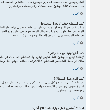
لنشر موضوع جديد، اضغط على زر "موضوع جديد". لكتابة رد، اضغط على ز
مثال: يمكنك كتابة موضوع جديد، يمكنك إرفاق ملفات مرفقة، إلخ.
أعلى
كيف أستطيع حذف أو تعديل موضوع؟
ما لم تكن مدير الموقع أو المشرف فلن تستطيع إلا تعديل مواضيعك الخاص
الموضوع، هذا يظهر عدد مرات تعديلك للموضوع. سوف تظهر هذه الجملة إذ
يستطيع المستخدمون العاديون إلغاء الموضوع إذا ردّ عليه أحد.
أعلى
كيف أضع توقيعًا مع مشاركتي؟
لإضافة توقيع للموضوع عليك تكوين توقيع أولًا، تستطيع فعل ذلك عن 
بذلك في ملفك الشخصي (تستطيع كذلك توقيف إضافة التوقيع لكل رسالة 
أعلى
كيف أقوم بعمل استطلاع؟
تستطيع تكوين استطلاع بكل سهولة، عند تكوين موضوع جديد (أو تعديل ا
لذلك). سوف ترى عنوان الاستطلاع واختيارين إضافيين (لإضافة اختيار 
وهو يحدد من المسئول.
أعلى
لماذا لا أستطيع عمل خيارات استطلاع أكثر؟