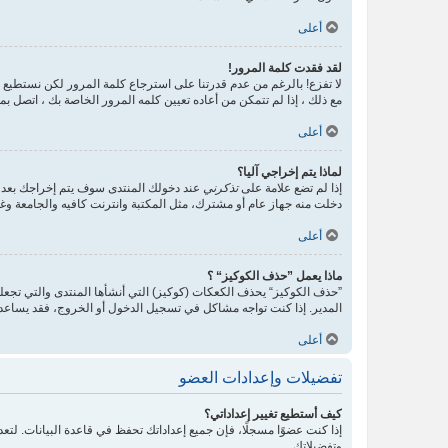
أعلى
لقد فقدت كلمة المرور!
لا تفزع! بالرغم من عدم قدرتنا على استرجاع كلمة المرور لكن نستطيع
مع ذلك ، إذا لم تتمكن من أعاده تعيين كلمه المرور الخاصة بك ، اتصل ب
أعلى
لماذا يتم إخراجي آليا؟
إذا لم تضع علامة على
تذكرني
عند دخولك المنتدى سوف يتم إخراجك بعد 
دخلت منه جهاز عام أو مشترك، مثل المكتبة وانترنت كافيه والجامعة وغير
أعلى
ماذا يعمل ”حذف الكوكيز“ ؟
”حذف الكوكيز“ يحذف الكعكات (كوكيز) التي أنشأها المنتدى والتي تجعلك
المدير. إذا كنت تواجه مشاكل في تسجيل الدخول أو الخروج، فقد يساع
أعلى
تفضيلات وإعدادات العضو
كيف أستطيع تغيير إعداداتي؟
إذا كنت عضوًا مسجلًا، فإن جميع إعداداتك تحفظ في قاعدة البيانات. ل
وتفضيلاتك.