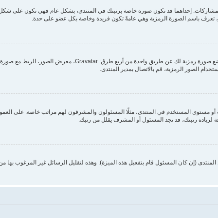
مشاركات. إحداهما قد تكون صورة خاصة برتبتك في المنتدى، بشكل عام فهي تكون على شكل ن
بر، تعرف باسم الصورة الرمزية وهي عامةً تكون فريدة وخاصة بكل عضو على حدة.
من خلال لوحة التحكم الخاصة بك، تحت بند "الملف الشخصي" يمكنك وضع
ستخدام الصور الرمزية، قم بالاتصال بمدير المنتدى.
 مستوى المستخدم في المنتدى، مثلًا المسئولون والمشرفون لهم مراتب خاصة. على العموم أ
ة لزيادة رتبتك، قد تجد المسئول أو المشرف يقلل من رتبك.
منتدى (إن كان المسئول قام بتفعيل هذه الميزة). وهذه لتقليل الرسائل غير المرغوب بها م